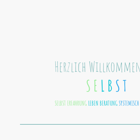
Herzlich Willkommen
S E
L B
S T
SELBST ERFAHRUNG
LEBEN BERATUNG
SYSTEMISCH 