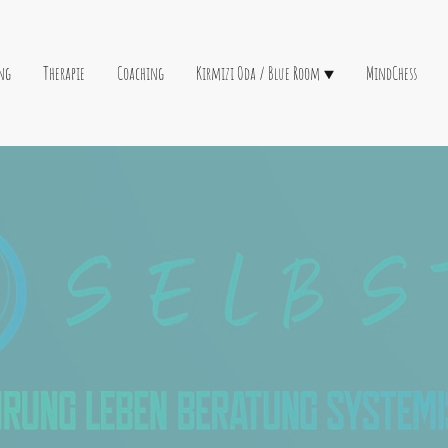
ng
Therapie
Coaching
Kırmızı Oda / Blue Room
MindChess