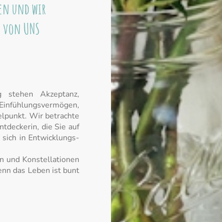
hen und wir
h von UNS
g stehen Akzeptanz,
ühlungsvermögen,
punkt. Wir betrachte
ntdeckerin, die Sie auf
sich in Entwicklungs-
en und Konstellationen
enn das Leben ist bunt