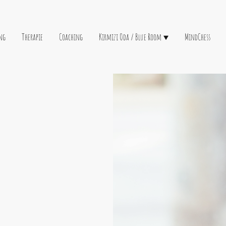
ng
Therapie
Coaching
Kırmızı Oda / Blue Room
MindChess